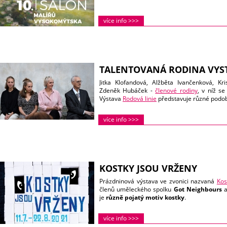
více info >>>
TALENTOVANÁ RODINA VYS
Jitka Klofandová, Alžběta Ivančenková, K
Zdeněk Hubáček -
členové rodiny
, v níž se
Výstava
Rodová linie
představuje různé podo
více info >>>
KOSTKY JSOU VRŽENY
Prázdninová výstava ve zvonici nazvaná
Kos
členů uměleckého spolku
Got Neighbours
a
je
různě pojatý motiv kostky
.
více info >>>