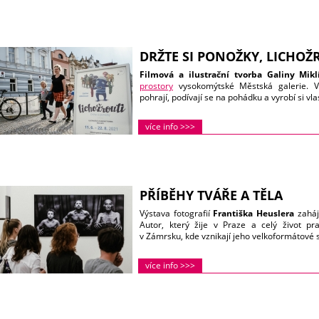
DRŽTE SI PONOŽKY, LICHOŽ
Filmová a ilustrační tvorba Galiny Mikl
prostory
vysokomýtské Městská galerie. V 
pohrají, podívají se na pohádku a vyrobí si v
více info >>>
PŘÍBĚHY TVÁŘE A TĚLA
Výstava fotografií
Františka Heuslera
zaháj
Autor, který žije v Praze a celý život pr
v Zámrsku, kde vznikají jeho velkoformátové 
více info >>>