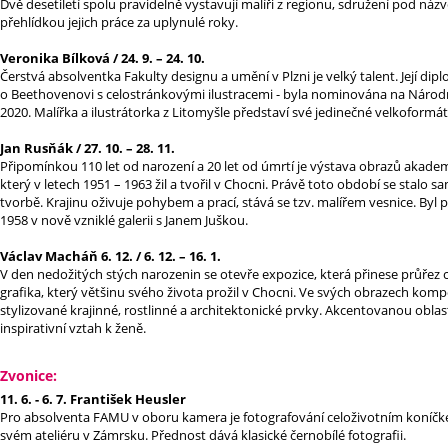
Dvě desetiletí spolu pravidelně vystavují malíři z regionu, sdružení pod názv
přehlídkou jejich práce za uplynulé roky.
Veronika Bílková / 24. 9. – 24. 10.
Čerstvá absolventka Fakulty designu a umění v Plzni je velký talent. Její di
o Beethovenovi s celostránkovými ilustracemi - byla nominována na Národ
2020. Malířka a ilustrátorka z Litomyšle představí své jedinečné velkoformá
Jan Rusňák / 27. 10. – 28. 11.
Připomínkou 110 let od narození a 20 let od úmrtí je výstava obrazů akademi
který v letech 1951 – 1963 žil a tvořil v Chocni. Právě toto období se stalo 
tvorbě. Krajinu oživuje pohybem a prací, stává se tzv. malířem vesnice. Byl
1958 v nově vzniklé galerii s Janem Juškou.
Václav Macháň 6. 12. / 6. 12. – 16. 1.
V den nedožitých stých narozenin se otevře expozice, která přinese průřez 
grafika, který většinu svého života prožil v Chocni. Ve svých obrazech kom
stylizované krajinné, rostlinné a architektonické prvky. Akcentovanou oblas
inspirativní vztah k ženě.
Zvonice:
11. 6. - 6. 7. František Heusler
Pro absolventa FAMU v oboru kamera je fotografování celoživotním koníčkem.
svém ateliéru v Zámrsku. Přednost dává klasické černobílé fotografii.