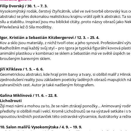
Filip Dvorský / 30. 1. – 7. 3.
Vysokomýtský rodák, čerstvý čtyřicátník, ušel ve své tvorbě obrovský kus c
abstrakcí se přes dokonalou realistickou krajinu vrátil zpět k abstrakci. Ta 
sílu a stabilitu. Inspirací jsou mu biblické citáty, proto názvy obrazů jako N
Převlečená lež či Síla modlitby.
Igor, Kristián a Sebastián Kitzbergerovi / 12. 3. – 25. 4.
Kov a sklo jsou materiály, z nichž tvoří otec a jeho synové. Profesionální vý
Radhoštěm mají každý svůj styl – pro Igora je typická figurální kovová plastik
animální plastikou v kombinaci se sklem a Sebastián má ve světě úspěch s
broušeným barevným sklem.
Jiří Křiklava / 1. 5. – 6. 6.
Geometrickou abstrakci, kde hrají prim barvy a tvary, si oblíbil malíř z Hlinsk
zjednodušení reality jsou základem poeticky laděných obrazů mapujících 
zahraničních cest. Autor je také nadšeným fotografem.
Galina Miklínová / 11. 6. – 22. 8.
Lichožrouti
Žijí mezi námi a mohou za to, že se nám ztrácejí ponožky… Animovaný rodinn
předlohy si oblíbili malí i velcí. Kromě Lichožroutů se na výstavě setkáte i 
spoustou knižních postaviček této ostravské výtvarnice, ilustrátorky a režis
10. Salon malířů Vysokomýtska / 4. 9. – 19. 9.