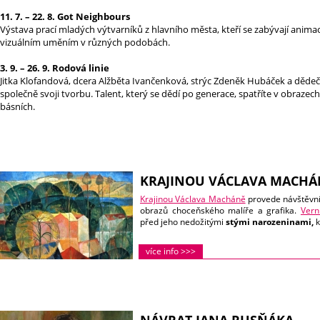
11. 7. – 22. 8. Got Neighbours
Výstava prací mladých výtvarníků z hlavního města, kteří se zabývají animací
vizuálním uměním v různých podobách.
3. 9. – 26. 9. Rodová linie
Jitka Klofandová, dcera Alžběta Ivančenková, strýc Zdeněk Hubáček a děde
společně svoji tvorbu. Talent, který se dědí po generace, spatříte v obrazech,
básních.
KRAJINOU VÁCLAVA MACHÁ
Krajinou Václava Macháně
provede návštěvní
obrazů choceňského malíře a grafika.
Vern
před jeho nedožitými
stými narozeninami,
k
více info >>>