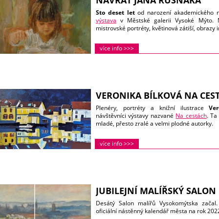
NÁVRAT JANA RUSŇÁKA
Sto deset let
od narození akademického 
výstava
v Městské galerii Vysoké Mýto. N
mistrovské portréty, květinová zátiší, obrazy
více info >>>
VERONIKA BÍLKOVÁ NA CES
Plenéry, portréty a knižní ilustrace
Ver
návštěvníci výstavy nazvané
Na cestách
. Ta
mladé, přesto zralé a velmi plodné autorky.
více info >>>
JUBILEJNÍ MALÍŘSKÝ SALON
Desátý Salon malířů Vysokomýtska zača
oficiální nástěnný kalendář města na rok 202