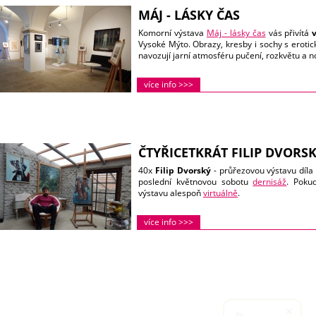
MÁJ - LÁSKY ČAS
Komorní výstava
Máj - lásky čas
vás přivítá
Vysoké Mýto. Obrazy, kresby i sochy s erotic
navozují jarní atmosféru pučení, rozkvětu a n
více info >>>
ČTYŘICETKRÁT FILIP DVORS
40x
Filip Dvorský
- průřezovou výstavu díla
poslední květnovou sobotu
dernisáž
. Pokud
výstavu alespoň
virtuálně
.
více info >>>