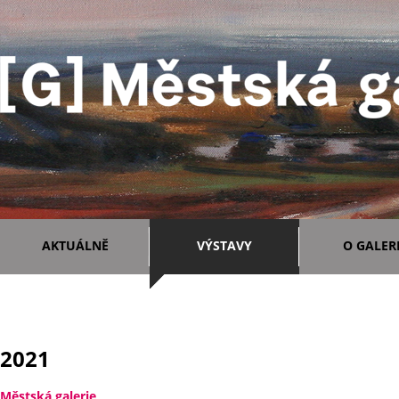
AKTUÁLNĚ
VÝSTAVY
O GALERI
2021
Městská galerie