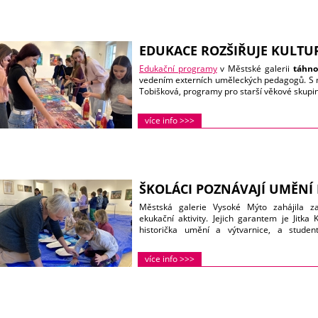
EDUKACE ROZŠIŘUJE KULTU
Edukační programy
v Městské galerii
táhn
vedením externích uměleckých pedagogů. S m
Tobišková, programy pro starší věkové skupiny
více info >>>
ŠKOLÁCI POZNÁVAJÍ UMĚNÍ
Městská galerie Vysoké Mýto zahájila z
ekukační aktivity. Jejich garantem je Jitk
historička umění a výtvarnice, a studen
Tobišková.
více info >>>