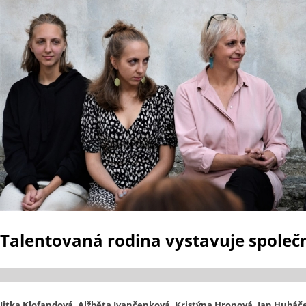
Talentovaná rodina vystavuje společ
Jitka Klofandová, Alžběta Ivančenková, Kristýna Hronová, Jan Hubáč