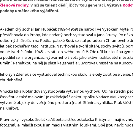
členové rodiny
, v níž se talent dědí již čtvrtou generaci. Výstava
Rodov
podoby uměleckého vyjádření.
Akademický sochař Jan Hubáček (1894-1969) se narodil ve Vysokém Mýtě, ro
přestěhovala do Prahy, kde nadaný hoch vystudoval u Jana Štursy. Po několi
odborných školách na Podkarpatské Rusi, se stal poradcem Chrámového dr
let pak sochařem této instituce. Navrhoval a tvořil oltáře, sochy světců, pom
volné tvorbě. Roku 1945 se vrátil do svého rodiště. Zde učil kreslení na gym
a podílel se i na organizaci výtvarného života jako aktivní zakladatel městské 
umění. Památkou na něj je plastika generála Suvorova umístěná na Kuncov
Jeho syn Zdeněk sice vystudoval technickou školu, ale celý život píše verše. 
zhudebněné.
Vnučka Jitka Klofandová vystudovala výtvarnou výchovu. Učí na střední peda
čas věnuje také malování. Je zakládající členkou spolku Variace VM, který se
výtvarné objekty do veřejného prostoru (např. Stánina vyhlídka, Pták štěstí
na Knířov).
Pravnučky - vysokoškolačka Alžběta a středoškolačka Kristýna – mají rovněž 
fotografuje, mladší zkouší animaci s vlastními loutkami. Obě jsou navíc h