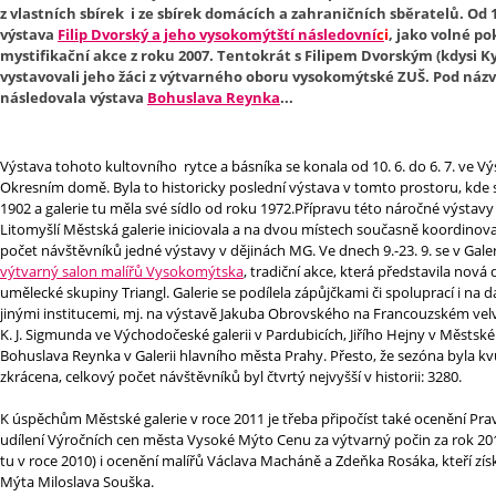
z vlastních sbírek i ze sbírek domácích a zahraničních sběratelů. Od 1.
výstava
Filip Dvorský a jeho vysokomýtští následovní
c
i
, jako volné p
mystifikační akce z roku 2007. Tentokrát s Filipem Dvorským (kdysi 
vystavovali jeho žáci z výtvarného oboru vysokomýtské ZUŠ. Pod ná
následovala výstava
Bohuslava Reynka
...
Výstava tohoto kultovního rytce a básníka se konala od 10. 6. do 6. 7. ve Vý
Okresním domě. Byla to historicky poslední výstava v tomto prostoru, kde 
1902 a galerie tu měla své sídlo od roku 1972.Přípravu této náročné výsta
Litomyšlí Městská galerie iniciovala a na dvou místech současně koordinov
počet návštěvníků jedné výstavy v dějinách MG. Ve dnech 9.-23. 9. se v Galer
výtvarný salon malířů Vysokomýtska
, tradiční akce, která představila nov
umělecké skupiny Triangl. Galerie se podílela zápůjčkami či spoluprací i na
jinými institucemi, mj. na výstavě Jakuba Obrovského na Francouzském velv
K. J. Sigmunda ve Východočeské galerii v Pardubicích, Jiřího Hejny v Městské g
Bohuslava Reynka v Galerii hlavního města Prahy. Přesto, že sezóna byla kv
zkrácena, celkový počet návštěvníků byl čtvrtý nejvyšší v historii: 3280.
K úspěchům Městské galerie v roce 2011 je třeba připočíst také ocenění Prav
udílení Výročních cen města Vysoké Mýto Cenu za výtvarný počin za rok 20
tu v roce 2010) i ocenění malířů Václava Macháně a Zdeňka Rosáka, kteří zí
Mýta Miloslava Souška.