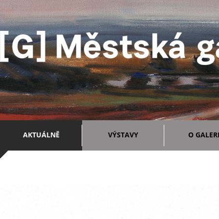
AKTUÁLNĚ
VÝSTAVY
O GALERI