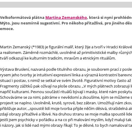
Velkoformátová plátna
Martina Zemanského
, která si nyní prohléd
Mýto, jsou nesmírně
sugestivní
. Pro někoho přitažlivá, pro jiného d
emoce
.
Martin Zemanský (*1983) je figurální malíř, který žije a tvoří v Hradci Králové.
a realismem. Záměrně rozmáchlé, uvolněné až primitivistické malby různýc
tváří odkazují ke kulturním tradicím, mravům a etnickým rituálům.
Výstava Bruslení, nazvaná podle titulního obrazu, je souborem prací z posle
rysem jeho tvorby je intuitivní expresivní linka a výrazná kontrastní barevno
situací i postav, s nimiž se setkal ve svém životě. Figurativní motivy často až 
Fragmenty zážitků pak ožívají na ploše obrazu. „V mých plátnech zobrazuji l
napříč kulturami. Pevnou součástí rituálů bývají i masky, které nám poskytuj
Schováváme se za nimi, pátráme v nevědomí a zkoušíme, kým se můžeme st
projevit se naplno. Uvolněně, krutě, syrově, bez zábran. Umožňují nám zkoum
přibližuje autor, „spoustě lidí moje tvorba přijde něčím děsivá, strašidelná a
zdají obrazy přitažlivé a líbivé. Na druhou stranu se moje malba spoustě lide
jestli jsem psychicky v pořádku a na co při malování myslím, když maluji tak s
i názory, jak si lidé nad mými obrazy říkají: To je děsné, to bych namaloval ta