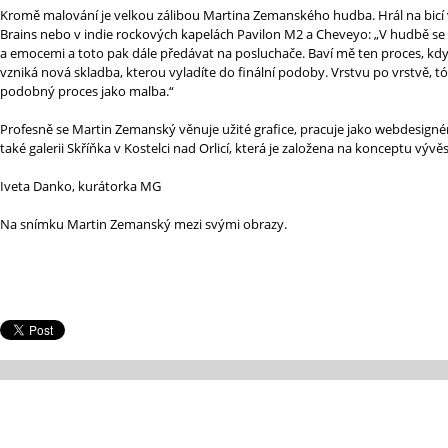
Kromě malování je velkou zálibou Martina Zemanského hudba. Hrál na bicí 
Brains nebo v indie rockových kapelách Pavilon M2 a Cheveyo: „V hudbě se
a emocemi a toto pak dále předávat na posluchače. Baví mě ten proces, kd
vzniká nová skladba, kterou vyladíte do finální podoby. Vrstvu po vrstvě, tó
podobný proces jako malba.“
Profesně se Martin Zemanský věnuje užité grafice, pracuje jako webdesignér.
také galerii Skříňka v Kostelci nad Orlicí, která je založena na konceptu vývěs
Iveta Danko, kurátorka MG
Na snímku Martin Zemanský mezi svými obrazy.