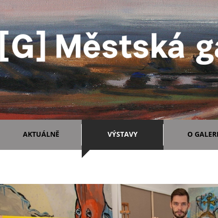
AKTUÁLNĚ
VÝSTAVY
O GALERI