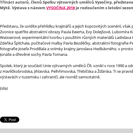
Třináct autorů
, členů Spolku výtvarných umělců Vysočiny, představu
Mýtě. Výstava s názvem
VYSOČINA 2018
je rozloučením s letošní sezo
Představu, že uvidíte přehlídku krajinářů a jejich kopcovitých scenérií, však 
Zvonice spatříte abstraktní obrazy Paula Ewerta, Evy Dolejšové, Lubomíra Ke
Waisserové, experimentální tvorbu s použitím různých materiálů Ladislava
Zdeňka Šplíchala, počítačové malby Pavla Bezděčky, abstraktní fotografie Pe
fotografie Josefa Prodělala a snímky krajiny Jaroslava Hedbávného, v prost
Jonáše a dřevěné sochy Pavla Tomana.
Spolek, který je součástí Unie výtvarných umělců ČR, vznikl v roce 1990 a 
z Havlíčkobrodska, Jihlavska. Pelhřimovska, Třebíčska a Žďárska. Ti se pravi
výstavách v tuzemsku i zahraničí, ale rovněž samostatně.
(ida)