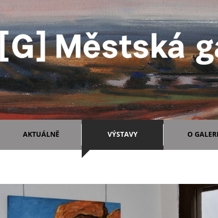
AKTUÁLNĚ
VÝSTAVY
O GALERI