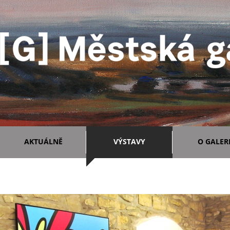
AKTUÁLNĚ
VÝSTAVY
O GALERI