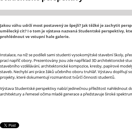
Jakou váhu udrží most postavený ze špejlí? Jak těžké je zachytit persp
umělecký cit? I o tom je výstava nazvaná Studentské perspektivy, kt
prohlédnout ve vstupní hale galerie.
Instalace, na níž se podíleli sami studenti vysokomýtské stavební školy, pře
prací napříč obory. Prezentovány jsou zde například 3D architektonické stud
stavebního vzdělávání, architektonické kompozice, kresby, papírové model
staveb. Nechybí ani práce žáků učebního oboru truhlář. Výstavu doplňují s
projekty, které dokumentují rozmanitost tvůrčí činnosti studentů.
Výstava Studentské perspektivy nabízí jedinečnou příležitost nahlédnout do
architektury a řemesel očima mladé generace a představuje široké spektrum j