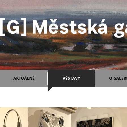
AKTUÁLNĚ
VÝSTAVY
O GALERI