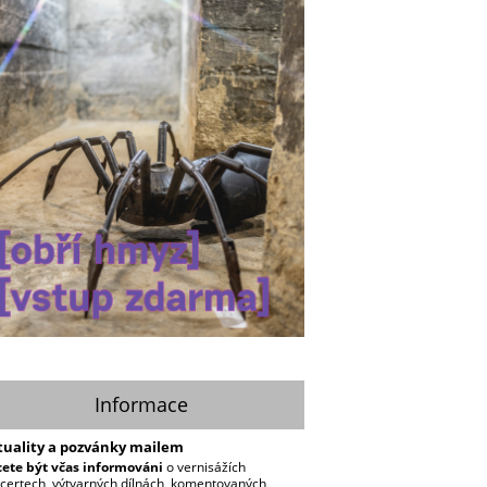
Informace
tuality a pozvánky mailem
ete být včas informováni
o vernisážích
certech, výtvarných dílnách, komentovaných