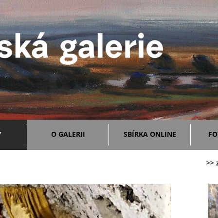
Y
O GALERII
SBÍRKA ONLINE
FO
>> 