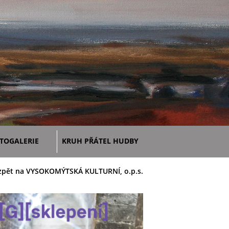
TOGALERIE
KRUH PŘÁTEL HUDBY
zpět na VYSOKOMÝTSKÁ KULTURNÍ, o.p.s.