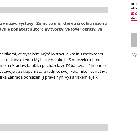
pro
akt
myt
už 
ž v názvu výstavy - Země ze mě, kterou si celou sezonu
vuje bohatost autorčiny tvorby: ve foyer obrazy, ve
echnikami, ve Vysokém Mýtě vystavuje krajinu zachycenou
 blízko k Vysokému Mýtu a jeho okolí: „S manželem jsme
díme na Vraclav, babička pocházela ze Džbánova…,“ jmenuje
stavuje ve sklepení staré radnice svoji keramiku. Jednotlivá
írka Zahrada pohlazení jí právě nyní vyšla tiskem a je k