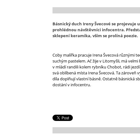
Básnický duch Ireny Švecové se projevuje u
prohlédnou návštěvníci infocentra. Předsta
sklepení keramika, vším se prolíná poezie.
Coby malířka pracuje Irena Švecová různými t
suchým pastelem. Ač žije v Litomyšli, má velmi
v mládí randili kolem rybníku Chobot, rádi jez
svá oblíbená místa Irena Švecová. Ta zároveň vy
díla doplňují vlastní básně. Ostatně básnická sb
dostání v infocentru.