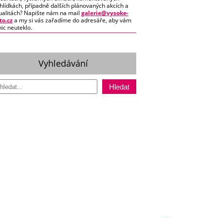
hlídkách, případně dalších plánovaných akcích a
ualitách? Napište nám na mail
galerie@vysoke-
o.cz
a my si vás zařadíme do adresáře, aby vám
nic neuteklo.
Vyhledávání
Hledat