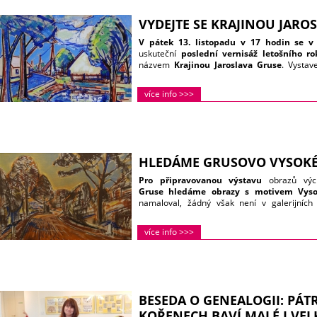
VYDEJTE SE KRAJINOU JARO
V pátek 13. listopadu v 17 hodin se v
uskuteční
poslední vernisáž letošního ro
názvem
Krajinou Jaroslava Gruse
. Vystav
malíře pocházejí z mimořádné kolekce auto
sbírky. Doplněna budou obrazy i z doby Gr
více info >>>
Východočeská galerie Pardubice. Úvodního s
Šafrová, kurátoři galerie u sv. Jakuba v 
uslyšíte mladé vysokomýtské muzikanty, kteř
potrvá do 13. prosince
. Přístupná je denně
hodin a o víkendech a svátcích od 10 do 17 hod
HLEDÁME GRUSOVO VYSOK
Pro připravovanou výstavu
obrazů výc
Gruse
hledáme obrazy s motivem Vys
namaloval, žádný však není v galerijních 
změnily majitele a nám se je nepodařilo 
vysokomýtské občany, kteří takový obraz vlas
více info >>>
galerii ve Vysokém Mýtě na listopad a prosine
BESEDA O GENEALOGII: PÁ
KOŘENECH BAVÍ MALÉ I VEL