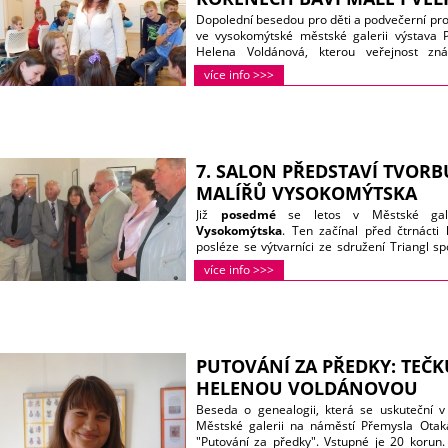
Dopolední besedou pro děti a podvečerní pro 
ve vysokomýtské městské galerii výstava 
Helena Voldánová, kterou veřejnost zn
Tajemství rodu, kde vyhledává předky známý
více info >>>
nadchnout i žáky Základní školy Knířov. Pět 
vedlo povídání k tomu, že začali přemýšlet
příjmení a co vystihuje? Tesař, Truhlářová, Zed
Veverková… Každé z nich má své kořeny.
7. SALON PŘEDSTAVÍ TVORB
MALÍŘŮ VYSOKOMÝTSKA
Již
posedmé
se letos v Městské gale
Vysokomýtska
. Ten začínal před čtrnácti l
posléze se výtvarníci ze sdružení Triangl sp
tentokrát budou vystavovat
v nových prosto
více info >>>
budově soudu na náměstí Přemysla Otaka
27. září 2015 v 10 hodin dopoledne
. Úvod
se také spolu se svým bratrem Otakarem zho
PUTOVÁNÍ ZA PŘEDKY: TEČK
HELENOU VOLDÁNOVOU
Beseda o genealogii, která se uskuteční v
Městské galerii na náměstí Přemysla Otaka
"Putování za předky". Vstupné je 20 korun.