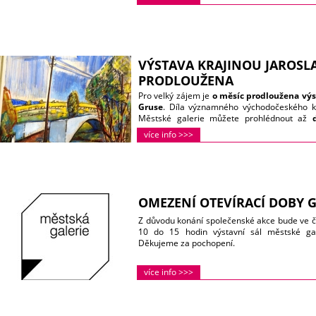
28. a 29. 12. 9.00 – 17.00
30. 12. 9.00 – 12.00
31. 12. a 1. 1.
ZAVŘENO
2. a 3. 1. 10.00 – 17.00
VÝSTAVA KRAJINOU JAROSL
PRODLOUŽENA
Pro velký zájem je
o měsíc prodloužena výs
Gruse
. Díla významného východočeského kr
Městské galerie můžete prohlédnout až
prodejní. Několik Grusových obrazů již 
více info >>>
Vysokém Mýtě a budou tak dělat radost ve m
zdejším špitále mu totiž pomohli postavit s
světové válce vážně zraněn. (id)
OMEZENÍ OTEVÍRACÍ DOBY G
Z důvodu konání společenské akce bude ve čtv
10 do 15 hodin výstavní sál městské gal
Děkujeme za pochopení.
více info >>>