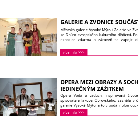
GALERIE A ZVONICE SOUČÁS
Městská galerie Vysoké Mýto i Galerie ve Zvon
ke Dnům evropského kulturního dědictví. Po
expozice zdarma a zároveň se zapojit d
Přemysla. Více se o ní dozvíte
zde
.
více info >>>
OPERA MEZI OBRAZY A SOC
JEDINEČNÝM ZÁŽITKEM
Opera Voda a vzduch, inspirovaná život
spisovatele Jakuba Obrovského, zazněla v 
galerie Vysoké Mýto, a to v podání olomou
Slyšet přímo mezi obrazy a sochami autenti
více info >>>
a jeho ženy Boženy, které na základě jejich 
Hanzlík, byl jedinečný zážitek. Fotografie Iv
prohlédnout
zde
.