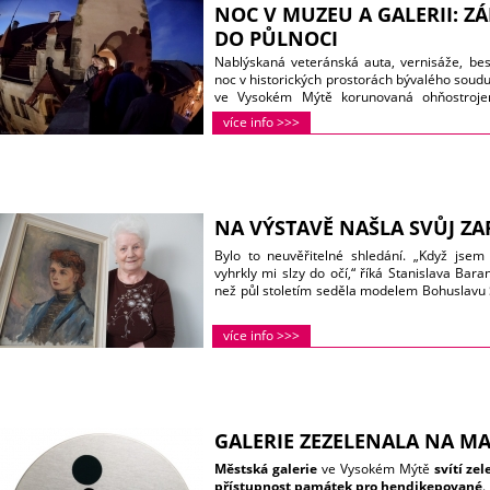
NOC V MUZEU A GALERII: ZÁ
DO PŮLNOCI
Nablýskaná veteránská auta, vernisáže, bes
noc v historických prostorách bývalého soudu
ve Vysokém Mýtě korunovaná ohňostroje
programu, který čeká na návštěvníky
Noci
více info >>>
Městské galerii v pátek 20. května.
Tento
nocí, k němuž se po celém Česku připojují ví
(oficiální stránky akce naleznete
zde
). Běh
Mýtě navštívilo muzejní a galerijní noc na čt
zhlédnutí
). Stojí za to přijít k nám i letos? Urči
NA VÝSTAVĚ NAŠLA SVŮJ Z
Bylo to neuvěřitelné shledání. „Když jse
vyhrkly mi slzy do očí,“ říká Stanislava Bar
než půl stoletím seděla modelem Bohuslavu 
teprve teď poprvé po tolika letech uviděla sv
do vysokomýtské Městské galerie, kde byly Su
více info >>>
GALERIE ZEZELENALA NA MA
Městská galerie
ve Vysokém Mýtě
svítí ze
přístupnost památek pro hendikepované
.